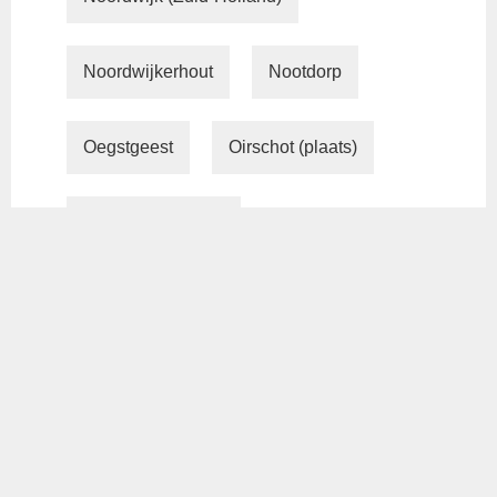
Noordwijkerhout
Nootdorp
Oegstgeest
Oirschot (plaats)
Oisterwijk (plaats)
Oosterhout (Noord-Brabant)
Oud-Beijerland
Oudenbosch
Oudewater
Papendrecht