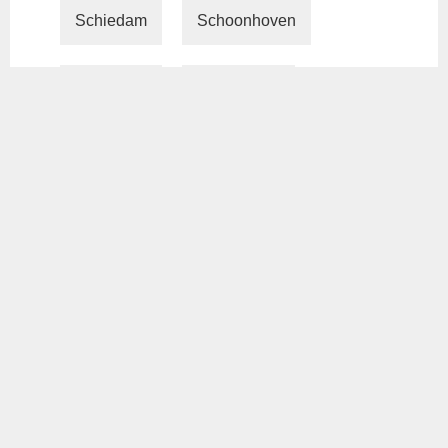
Schiedam
Schoonhoven
Sliedrecht
Spijkenisse
Steenbergen (stad)
Tilburg
Vianen (Utrecht)
Vlaardingen
Voorburg (Zuid-Holland)
Waalwijk (stad)
Waddinxveen
Wateringen
Werkendam (plaats)