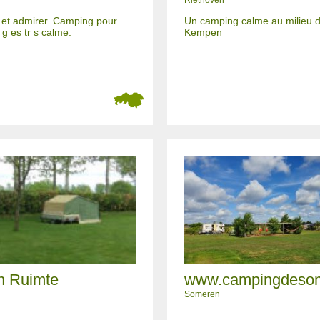
Riethoven
 et admirer. Camping pour
Un camping calme au milieu 
g es tr s calme.
Kempen
n Ruimte
www.campingdesom
Someren