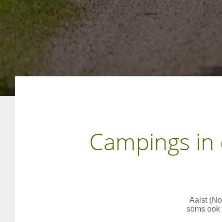
Campings in 
Aalst (N
soms ook 