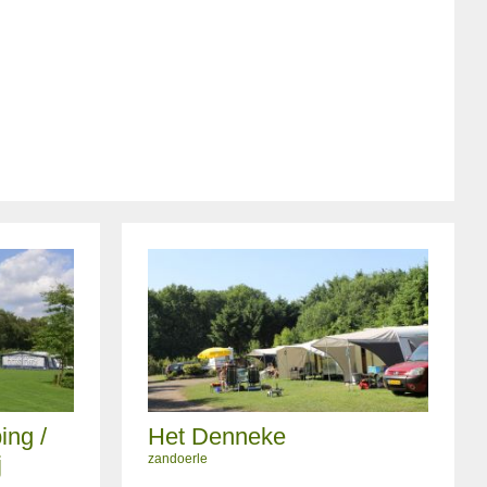
ing /
Het Denneke
j
zandoerle