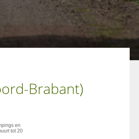
oord-Brabant)
mpings en
urt tot 20