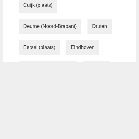
Cuijk (plaats)
Deurne (Noord-Brabant)
Druten
Eersel (plaats)
Eindhoven
Geldermalsen (plaats)
Geldrop
Geleen
Gemert (Gemert-Bakel)
Groesbeek
Heerlen
Heesch
Helmond
Hoensbroek