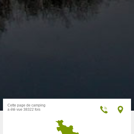
Cette page de camping
a été vue 38322 fois