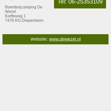
Tel: 06-25353109
Boerderijcamping De
Wezel
Kiefteweg 1
7478 RG Diepenheim
Website:
www.dewezel.nl