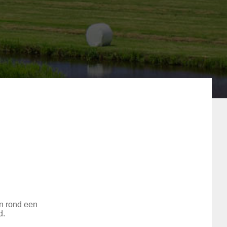
en rond een
d.